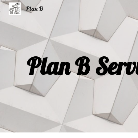
Plan B
Sk
Plan B Servi